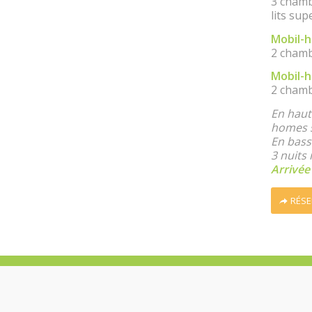
3 chambr
lits sup
Mobil-
2 chambr
Mobil-h
2 chambr
En haute
homes s
En bass
3 nuits
Arrivée
RÉSE