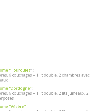
home “Touroulet
” :
res, 6 couchages – 1 lit double, 2 chambres avec
eaux.
home “Dordogne”
:
es, 6 couchages – 1 lit double, 2 lits jumeaux, 2
erposés.
home “Vézère”
: