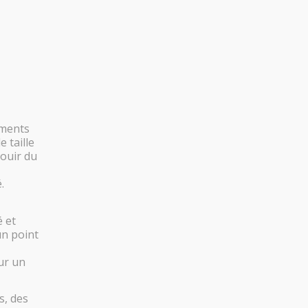
ements
 taille
jouir du
.
 et
un point
ur un
s, des