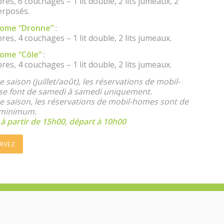
es, 6 couchages – 1 lit double, 2 lits jumeaux, 2
erposés.
home “Dronne”
:
es, 4 couchages – 1 lit double, 2 lits jumeaux.
ome “Côle”
:
es, 4 couchages – 1 lit double, 2 lits jumeaux.
 saison (juillet/août), les réservations de mobil-
e font de samedi à samedi uniquement.
e saison, les réservations de mobil-homes sont de
 minimum.
 à partir de 15h00, départ à 10h00
RVEZ