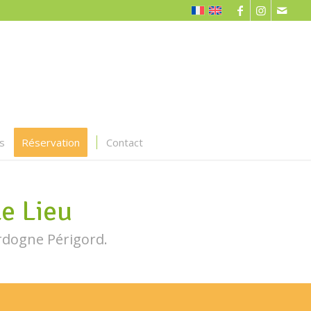
fs
Réservation
Contact
e Lieu
rdogne Périgord.